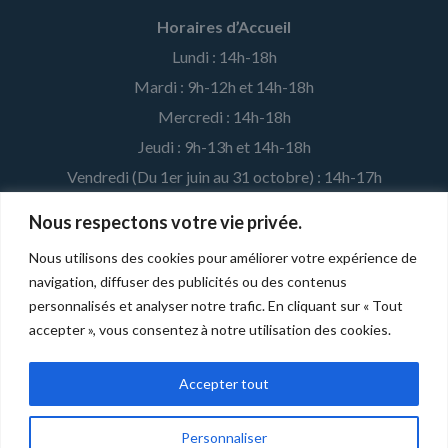
Horaires d’Accueil
Lundi : 14h-18h
Mardi : 9h-12h et 14h-18h
Mercredi : 14h-18h
Jeudi : 9h-13h et 14h-18h
Vendredi (Du 1er juin au 31 octobre) : 14h-17h
Nous respectons votre vie privée.
MENTIONS LÉGALES ET CRÉDITS
Nous utilisons des cookies pour améliorer votre expérience de
navigation, diffuser des publicités ou des contenus
Développé par la
Fédération Léo Lagrange
pour l'association
personnalisés et analyser notre trafic. En cliquant sur « Tout
affiliée. |
Mentions légales
accepter », vous consentez à notre utilisation des cookies.
Accepter tout
Personnaliser