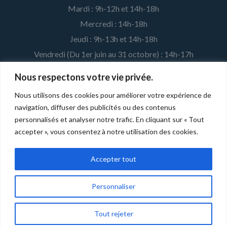
Mardi : 9h-12h et 14h-18h
Mercredi : 14h-18h
Jeudi : 9h-13h et 14h-18h
Vendredi (Du 1er juin au 31 octobre) : 14h-17h
Nous respectons votre vie privée.
MENTIONS LÉGALES ET CRÉDITS
Nous utilisons des cookies pour améliorer votre expérience de
navigation, diffuser des publicités ou des contenus
Développé par la
Fédération Léo Lagrange
pour l'association
personnalisés et analyser notre trafic. En cliquant sur « Tout
affiliée. |
Mentions légales
accepter », vous consentez à notre utilisation des cookies.
Accepter tout
Personnaliser
Copyright © 2026
Club Léo Lagrange de Vienne
· Halcyon | Développé
par
Rara Theme
· Propulsé par:
WordPress
·
Tout rejeter