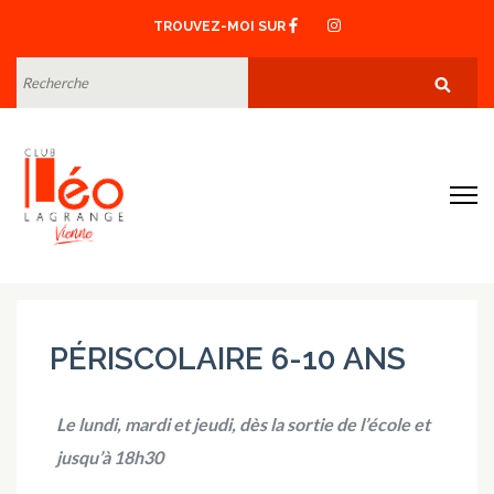
Aller
TROUVEZ-MOI SUR
au
contenu
RECHERCHE
POUR
(Pressez
:
Entrée)
Club Léo Lagrange de Vienne
PÉRISCOLAIRE 6-10 ANS
Le lundi, mardi et jeudi, dès la sortie de l’école et
jusqu’à 18h30