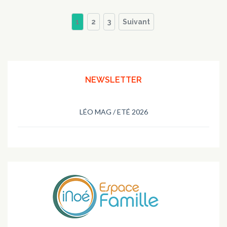
Pagination
Page
Page
Page
1
2
3
Suivant
des
publications
NEWSLETTER
LÉO MAG / ETÉ 2026