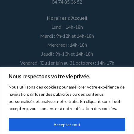
04 74 85 36 52
Horaires d’Accueil
Lundi : 14h-18h
Mardi : 9h-12h et 14h-18h
Mercredi : 14h-18h
Jeudi : 9h-13h et 14h-18h
Vendredi (Du 1er juin au 31 octobre) : 14h-17h
Nous respectons votre vie privée.
MENTIONS LÉGALES ET CRÉDITS
Nous utilisons des cookies pour améliorer votre expérience de
navigation, diffuser des publicités ou des contenus
Développé par la
Fédération Léo Lagrange
pour l'association
personnalisés et analyser notre trafic. En cliquant sur « Tout
affiliée. |
Mentions légales
accepter », vous consentez à notre utilisation des cookies.
Accepter tout