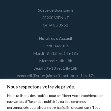
56 rue de Bourgogne
38200 VIENNE
04 74 85 36 52
Horaires d’Accueil
Lundi : 14h-18h
Mardi : 9h-12h et 14h-18h
Mercredi : 14h-18h
Jeudi : 9h-13h et 14h-18h
Vendredi (Du 1er juin au 31 octobre) : 14h-17h
Nous respectons votre vie privée.
MENTIONS LÉGALES ET CRÉDITS
Nous utilisons des cookies pour améliorer votre expérience de
navigation, diffuser des publicités ou des contenus
Développé par la
Fédération Léo Lagrange
pour l'association
personnalisés et analyser notre trafic. En cliquant sur « Tout
affiliée. |
Mentions légales