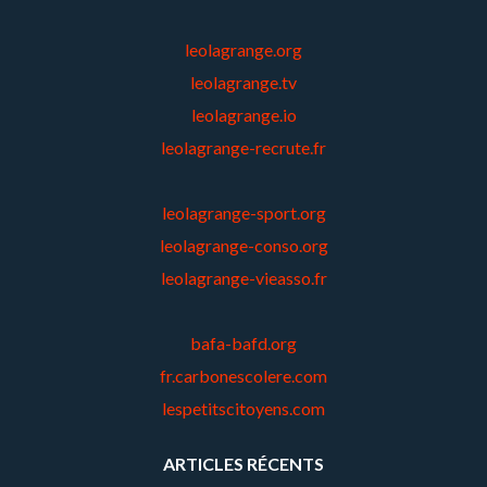
leolagrange.org
leolagrange.tv
leolagrange.io
leolagrange-recrute.fr
leolagrange-sport.org
leolagrange-conso.org
leolagrange-vieasso.fr
bafa-bafd.org
fr.carbonescolere.com
lespetitscitoyens.com
ARTICLES RÉCENTS