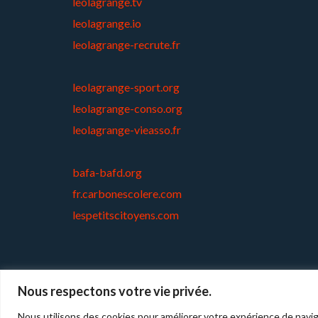
leolagrange.tv
leolagrange.io
leolagrange-recrute.fr
leolagrange-sport.org
leolagrange-conso.org
leolagrange-vieasso.fr
bafa-bafd.org
fr.carbonescolere.com
lespetitscitoyens.com
Nous respectons votre vie privée.
Copyright © 2026
Cl
Nous utilisons des cookies pour améliorer votre expérience de navig