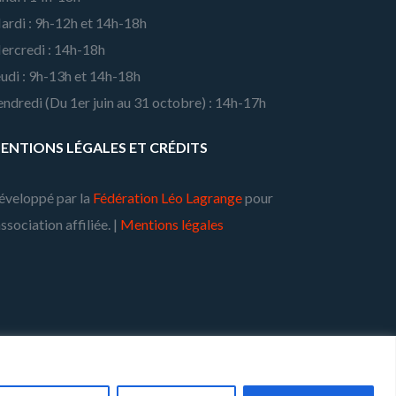
ardi : 9h-12h et 14h-18h
ercredi : 14h-18h
udi : 9h-13h et 14h-18h
ndredi (Du 1er juin au 31 octobre) : 14h-17h
ENTIONS LÉGALES ET CRÉDITS
éveloppé par la
Fédération Léo Lagrange
pour
association affiliée. |
Mentions légales
ulsé par:
WordPress
·