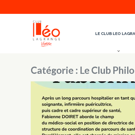
Aller
au
contenu
(Pressez
LE CLUB LEO LAGR
Entrée)
Club Léo Lagrange de 
Catégorie :
Le Club Phil