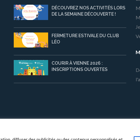
M
DÉCOUVREZ NOS ACTIVITÉS LORS
DE LA SEMAINE DÉCOUVERTE !
M
Je
FERMETURE ESTIVALE DU CLUB
Ve
LÉO
M
COURIR À VIENNE 2026 :
D
INSCRIPTIONS OUVERTES
l'
ub Léo Lagrange de Vienne
· Halcyon | Développé par
Rara Theme
· Prop
ation, diffuser des publicités ou des contenus personnalisés et