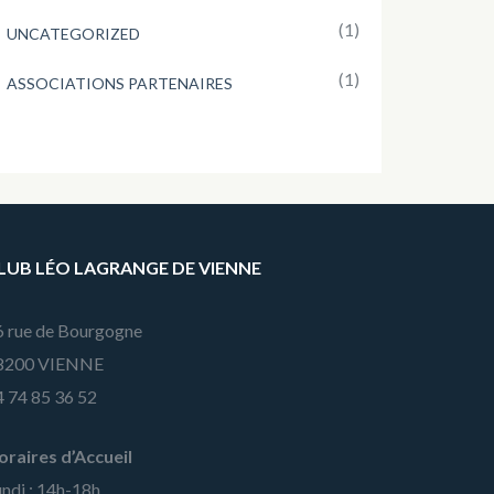
(1)
UNCATEGORIZED
(1)
ASSOCIATIONS PARTENAIRES
LUB LÉO LAGRANGE DE VIENNE
6 rue de Bourgogne
8200 VIENNE
4 74 85 36 52
oraires d’Accueil
ndi : 14h-18h