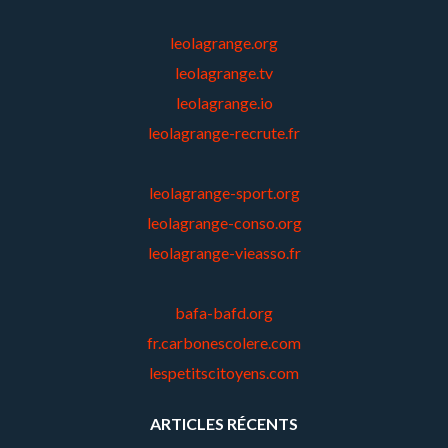
leolagrange.org
leolagrange.tv
leolagrange.io
leolagrange-recrute.fr
leolagrange-sport.org
leolagrange-conso.org
leolagrange-vieasso.fr
bafa-bafd.org
fr.carbonescolere.com
lespetitscitoyens.com
ARTICLES RÉCENTS