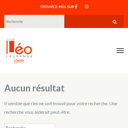
Aller
TROUVEZ-MOI SUR
au
contenu
RECHERCHE
POUR
(Pressez
:
Entrée)
Club Léo Lagrange de Vienne
Aucun résultat
Il semble que rien ne soit trouvé pour votre recherche. Une
recherche vous aiderait peut-être.
Recherche