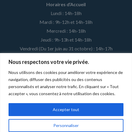
Horaires d’Accueil
Lundi : 14h-18h
Mardi : 9h-12h et 14h-18h
Mercredi : 14h-18h
Jeudi : 9h-13h et 14h-18h
Vendredi (Du 1er juin au 31 octobre) : 14h-17h
Nous respectons votre vie privée.
MENTIONS LÉGALES ET CRÉDITS
Nous utilisons des cookies pour améliorer votre expérience de
navigation, diffuser des publicités ou des contenus
Développé par la
Fédération Léo Lagrange
pour l'association
personnalisés et analyser notre trafic. En cliquant sur « Tout
affiliée. |
Mentions légales
accepter », vous consentez à notre utilisation des cookies.
Accepter tout
Personnaliser
Copyright © 2026
Club Léo Lagrange de Vienne
· Halcyon | Développé