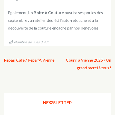
Egalement,
La Boîte à Couture
ouvrira ses portes dès
septembre : un atelier dédié à l’auto-retouche et à la
découverte de la couture encadré par nos bénévoles.
Nombre de vues
3 985
Navigation
Repair Café / Repar’A Vienne
Courir à Vienne 2025 / Un
de
grand merci à tous !
l’article
NEWSLETTER