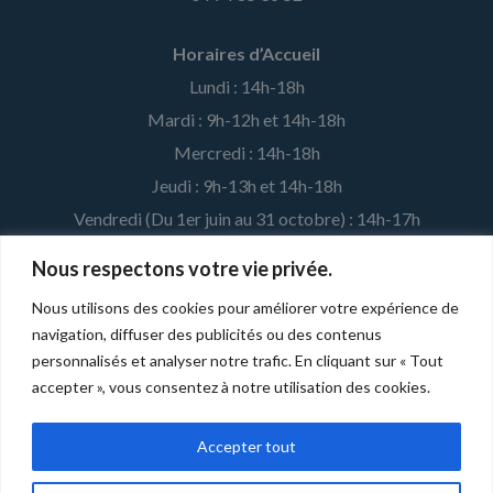
Horaires d’Accueil
Lundi : 14h-18h
Mardi : 9h-12h et 14h-18h
Mercredi : 14h-18h
Jeudi : 9h-13h et 14h-18h
Vendredi (Du 1er juin au 31 octobre) : 14h-17h
Nous respectons votre vie privée.
MENTIONS LÉGALES ET CRÉDITS
Nous utilisons des cookies pour améliorer votre expérience de
navigation, diffuser des publicités ou des contenus
Développé par la
Fédération Léo Lagrange
pour l'association
personnalisés et analyser notre trafic. En cliquant sur « Tout
affiliée. |
Mentions légales
accepter », vous consentez à notre utilisation des cookies.
Accepter tout