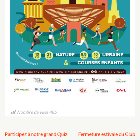
Nombre de vues
485
Navigation
Participez à notre grand Quiz
Fermeture estivale du Club