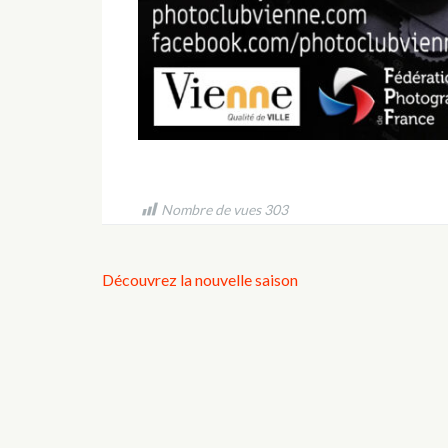
Nombre de vues
303
Navigation
Découvrez la nouvelle saison
de
l’article