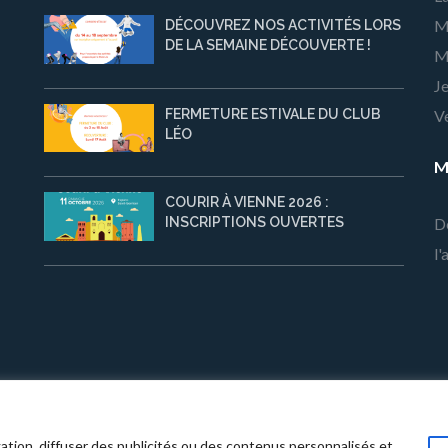
M
DÉCOUVREZ NOS ACTIVITÉS LORS
DE LA SEMAINE DÉCOUVERTE !
M
Je
FERMETURE ESTIVALE DU CLUB
Ve
LÉO
M
COURIR À VIENNE 2026 :
D
INSCRIPTIONS OUVERTES
l'
ub Léo Lagrange de Vienne
· Halcyon | Développé par
Rara Theme
· Prop
ation, diffuser des publicités ou des contenus personnalisés et