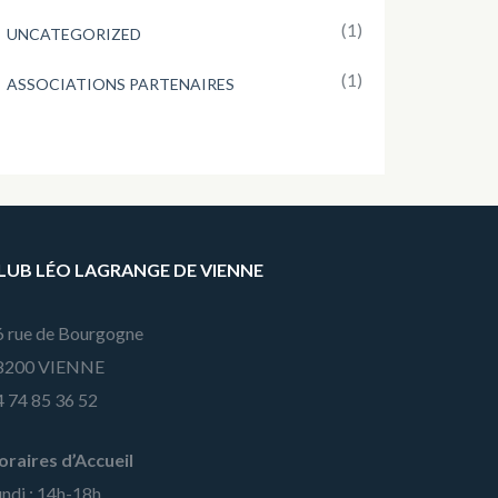
(1)
UNCATEGORIZED
(1)
ASSOCIATIONS PARTENAIRES
LUB LÉO LAGRANGE DE VIENNE
6 rue de Bourgogne
8200 VIENNE
4 74 85 36 52
oraires d’Accueil
ndi : 14h-18h