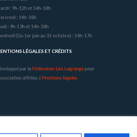
ardi : 9h-12h et 14h-18h
ercredi : 14h-18h
udi : 9h-13h et 14h-18h
ndredi (Du 1er juin au 31 octobre) : 14h-17h
ENTIONS LÉGALES ET CRÉDITS
éveloppé par la
Fédération Léo Lagrange
pour
association affiliée. |
Mentions légales
ulsé par:
WordPress
·