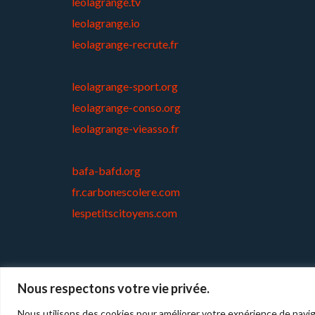
leolagrange.tv
leolagrange.io
leolagrange-recrute.fr
leolagrange-sport.org
leolagrange-conso.org
leolagrange-vieasso.fr
bafa-bafd.org
fr.carbonescolere.com
lespetitscitoyens.com
Nous respectons votre vie privée.
Copyright © 2026
Cl
Nous utilisons des cookies pour améliorer votre expérience de navig